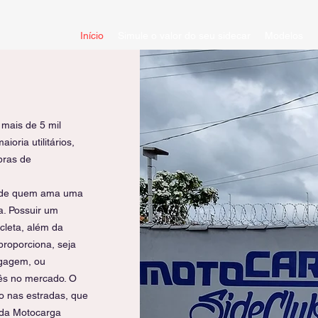
Início
Simule o valor do seu sidecar
Modelos
mais de 5 mil
oria utilitários,
pras de
io de quem ama uma
a. Possuir um
cleta, além da
proporciona, seja
agagem, ou
ês no mercado. O
ço nas estradas, que
 da Motocarga