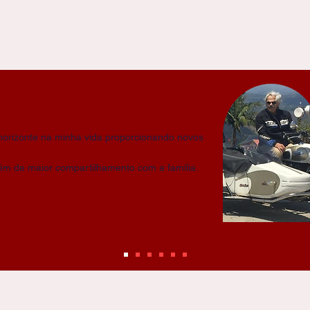
horizonte na minha vida proporcionando novos
lém de maior compartilhamento com a família.