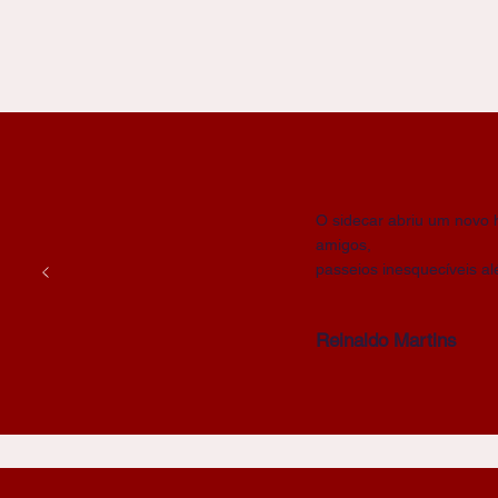
O sidecar abriu um novo 
amigos,
passeios inesquecíveis a
Reinaldo Martins